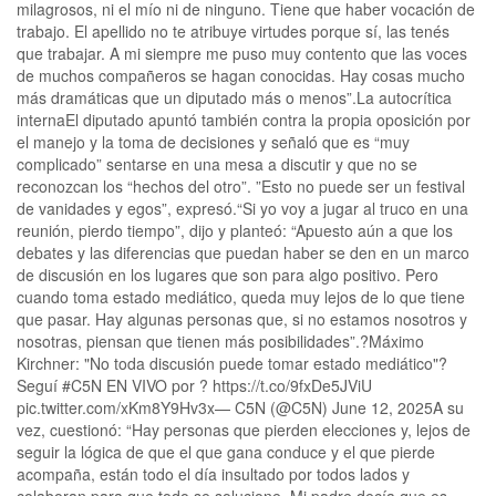
milagrosos, ni el mío ni de ninguno. Tiene que haber vocación de
trabajo. El apellido no te atribuye virtudes porque sí, las tenés
que trabajar. A mi siempre me puso muy contento que las voces
de muchos compañeros se hagan conocidas. Hay cosas mucho
más dramáticas que un diputado más o menos”.La autocrítica
internaEl diputado apuntó también contra la propia oposición por
el manejo y la toma de decisiones y señaló que es “muy
complicado” sentarse en una mesa a discutir y que no se
reconozcan los “hechos del otro”. ”Esto no puede ser un festival
de vanidades y egos”, expresó.“Si yo voy a jugar al truco en una
reunión, pierdo tiempo”, dijo y planteó: “Apuesto aún a que los
debates y las diferencias que puedan haber se den en un marco
de discusión en los lugares que son para algo positivo. Pero
cuando toma estado mediático, queda muy lejos de lo que tiene
que pasar. Hay algunas personas que, si no estamos nosotros y
nosotras, piensan que tienen más posibilidades”.?️Máximo
Kirchner: "No toda discusión puede tomar estado mediático"?
Seguí #C5N EN VIVO por ? https://t.co/9fxDe5JViU
pic.twitter.com/xKm8Y9Hv3x— C5N (@C5N) June 12, 2025A su
vez, cuestionó: “Hay personas que pierden elecciones y, lejos de
seguir la lógica de que el que gana conduce y el que pierde
acompaña, están todo el día insultado por todos lados y
colaboran para que todo se solucione. Mi padre decía que es