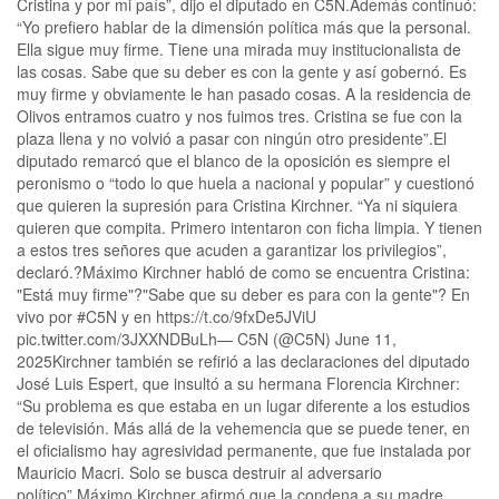
Cristina y por mi país”, dijo el diputado en C5N.Además continuó:
“Yo prefiero hablar de la dimensión política más que la personal.
Ella sigue muy firme. Tiene una mirada muy institucionalista de
las cosas. Sabe que su deber es con la gente y así gobernó. Es
muy firme y obviamente le han pasado cosas. A la residencia de
Olivos entramos cuatro y nos fuimos tres. Cristina se fue con la
plaza llena y no volvió a pasar con ningún otro presidente”.El
diputado remarcó que el blanco de la oposición es siempre el
peronismo o “todo lo que huela a nacional y popular” y cuestionó
que quieren la supresión para Cristina Kirchner. “Ya ni siquiera
quieren que compita. Primero intentaron con ficha limpia. Y tienen
a estos tres señores que acuden a garantizar los privilegios”,
declaró.?️Máximo Kirchner habló de como se encuentra Cristina:
"Está muy firme"?"Sabe que su deber es para con la gente"? En
vivo por #C5N y en https://t.co/9fxDe5JViU
pic.twitter.com/3JXXNDBuLh— C5N (@C5N) June 11,
2025Kirchner también se refirió a las declaraciones del diputado
José Luis Espert, que insultó a su hermana Florencia Kirchner:
“Su problema es que estaba en un lugar diferente a los estudios
de televisión. Más allá de la vehemencia que se puede tener, en
el oficialismo hay agresividad permanente, que fue instalada por
Mauricio Macri. Solo se busca destruir al adversario
político”.Máximo Kirchner afirmó que la condena a su madre