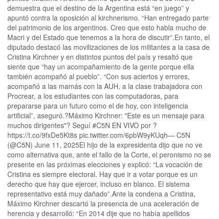
demuestra que el destino de la Argentina está “en juego” y
apuntó contra la oposición al kirchnerismo. “Han entregado parte
del patrimonio de los argentinos. Creo que esto habla mucho de
Macri y del Estado que tenemos a la hora de discutir”.En tanto, el
diputado destacó las movilizaciones de los militantes a la casa de
Cristina Kirchner y en distintos puntos del país y resaltó que
siente que “hay un acompañamiento de la gente porque ella
también acompañó al pueblo”. “Con sus aciertos y errores,
acompañó a las mamás con la AUH, a la clase trabajadora con
Procrear, a los estudiantes con las computadoras, para
prepararse para un futuro como el de hoy, con inteligencia
artificial”, aseguró.?️Máximo Kirchner: "Este es un mensaje para
muchos dirigentes"? Seguí #C5N EN VIVO por ?
https://t.co/9fxDe5Kt8s pic.twitter.com/6pbW9yKUqh— C5N
(@C5N) June 11, 2025El hijo de la expresidenta dijo que no ve
como alternativa que, ante el fallo de la Corte, el peronismo no se
presente en las próximas elecciones y explicó: “La vocación de
Cristina es siempre electoral. Hay que ir a votar porque es un
derecho que hay que ejercer, incluso en blanco. El sistema
representativo está muy dañado”.Ante la condena a Cristina,
Máximo Kirchner descartó la presencia de una aceleración de
herencia y desarrolló: “En 2014 dije que no había apellidos