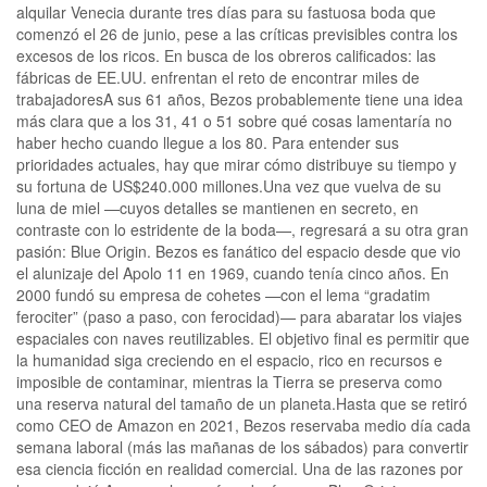
alquilar Venecia durante tres días para su fastuosa boda que
comenzó el 26 de junio, pese a las críticas previsibles contra los
excesos de los ricos. En busca de los obreros calificados: las
fábricas de EE.UU. enfrentan el reto de encontrar miles de
trabajadoresA sus 61 años, Bezos probablemente tiene una idea
más clara que a los 31, 41 o 51 sobre qué cosas lamentaría no
haber hecho cuando llegue a los 80. Para entender sus
prioridades actuales, hay que mirar cómo distribuye su tiempo y
su fortuna de US$240.000 millones.Una vez que vuelva de su
luna de miel —cuyos detalles se mantienen en secreto, en
contraste con lo estridente de la boda—, regresará a su otra gran
pasión: Blue Origin. Bezos es fanático del espacio desde que vio
el alunizaje del Apolo 11 en 1969, cuando tenía cinco años. En
2000 fundó su empresa de cohetes —con el lema “gradatim
ferociter” (paso a paso, con ferocidad)— para abaratar los viajes
espaciales con naves reutilizables. El objetivo final es permitir que
la humanidad siga creciendo en el espacio, rico en recursos e
imposible de contaminar, mientras la Tierra se preserva como
una reserva natural del tamaño de un planeta.Hasta que se retiró
como CEO de Amazon en 2021, Bezos reservaba medio día cada
semana laboral (más las mañanas de los sábados) para convertir
esa ciencia ficción en realidad comercial. Una de las razones por