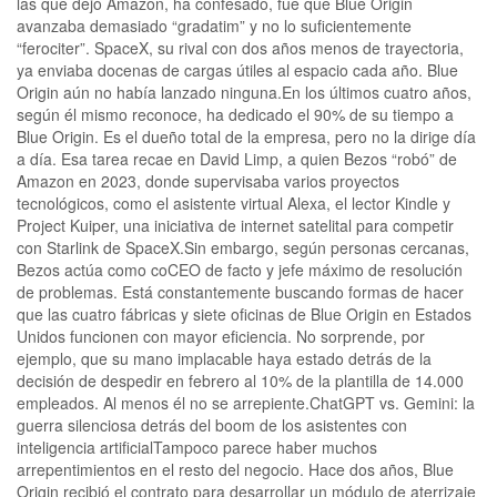
las que dejó Amazon, ha confesado, fue que Blue Origin
avanzaba demasiado “gradatim” y no lo suficientemente
“ferociter”. SpaceX, su rival con dos años menos de trayectoria,
ya enviaba docenas de cargas útiles al espacio cada año. Blue
Origin aún no había lanzado ninguna.En los últimos cuatro años,
según él mismo reconoce, ha dedicado el 90% de su tiempo a
Blue Origin. Es el dueño total de la empresa, pero no la dirige día
a día. Esa tarea recae en David Limp, a quien Bezos “robó” de
Amazon en 2023, donde supervisaba varios proyectos
tecnológicos, como el asistente virtual Alexa, el lector Kindle y
Project Kuiper, una iniciativa de internet satelital para competir
con Starlink de SpaceX.Sin embargo, según personas cercanas,
Bezos actúa como coCEO de facto y jefe máximo de resolución
de problemas. Está constantemente buscando formas de hacer
que las cuatro fábricas y siete oficinas de Blue Origin en Estados
Unidos funcionen con mayor eficiencia. No sorprende, por
ejemplo, que su mano implacable haya estado detrás de la
decisión de despedir en febrero al 10% de la plantilla de 14.000
empleados. Al menos él no se arrepiente.ChatGPT vs. Gemini: la
guerra silenciosa detrás del boom de los asistentes con
inteligencia artificialTampoco parece haber muchos
arrepentimientos en el resto del negocio. Hace dos años, Blue
Origin recibió el contrato para desarrollar un módulo de aterrizaje