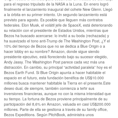
para el regreso tripulado de la NASA a la Luna. En enero logró
finalmente el lanzamiento inaugural del cohete New Glenn. Llegó
a la órbita en su primer intento. Un segundo lanzamiento está
previsto para agosto. Es posible que lleguen más contratos
federales. Elon Musk, el volátil jefe de SpaceX, está deteriorando
su relación con el presidente de Estados Unidos, mientras que
Bezos ha buscado acercarse: lo invitó a su boda (rechazada) y
ha suavizado el tono anti-Trump de The Washington Post, ¿Y el
10% del tiempo de Bezos que no se dedica a Blue Origin o a
hacer lobby en su nombre? Amazon, donde sigue siendo
presidente ejecutivo, está floreciendo bajo su sucesor elegido,
Andy Jassy. The Washington Post parece cada vez más una
distracción. En cambio, su principal “actividad paralela” hoy es el
Bezos Earth Fund. Si Blue Origin apunta a hacer habitable el
espacio en el futuro, esta fundación benéfica de US$10.000
millones busca mantener habitable la Tierra en el presente.Este
deseo dual, de siempre, también comienza a teñir sus
inversiones financieras, aunque no con la misma intensidad que
su tiempo. La fortuna de Bezos proviene principalmente de su
participación del 8,6% en Amazon, valuada en casi US$200.000
millones. Parte de ella se gestiona a través de su family office,
Bezos Expeditions. Según PitchBook, administra unos