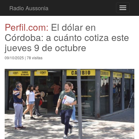
Radio Aussonia
Toggle
navigati
Perfil.com:
El dólar en
Córdoba: a cuánto cotiza este
jueves 9 de octubre
09/10/2025 | 78 visitas