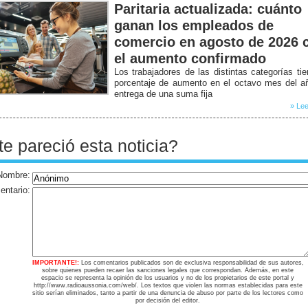
Paritaria actualizada: cuánto
ganan los empleados de
comercio en agosto de 2026 
el aumento confirmado
Los trabajadores de las distintas categorías ti
porcentaje de aumento en el octavo mes del a
entrega de una suma fija
» Lee
te pareció esta noticia?
Nombre:
ntario:
IMPORTANTE!:
Los comentarios publicados son de exclusiva responsabilidad de sus autores,
sobre quienes pueden recaer las sanciones legales que correspondan. Además, en este
espacio se representa la opinión de los usuarios y no de los propietarios de este portal y
http://www.radioaussonia.com/web/. Los textos que violen las normas establecidas para este
sitio serían eliminados, tanto a partir de una denuncia de abuso por parte de los lectores como
por decisión del editor.