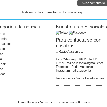
Enviar comentario
Todavía no hay comentarios. Escriba el suyo.
egorías de noticias
Nuestras redes sociales
rtes
omía
Para contactarse con
ctáculos
nosotros
ación
.: Radio Aussonia :.
les
do
Cel./ Whatsapp: 3482-314302
E-mail: radioaussonia@gmail.com
l.com
Facebook: Radio Aussonia
ica
Instagram: radioaussonia
edad
Reconquista - Santa Fe - Argentina
Desarrollado por
VeemeSoft
- www.veemesoft.com.ar