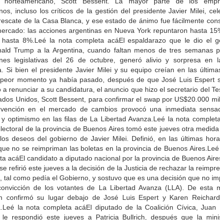
 norteamericano, Scott Bessent. La mayor parte de los empr
nos, incluso los críticos de la gestión del presidente Javier Milei, ce
 rescate de la Casa Blanca, y ese estado de ánimo fue fácilmente cons
mercado: las acciones argentinas en Nueva York repuntaron hasta 15%
 hasta 8%.Leé la nota completa acáEl espaldarazo que le dio el g
ald Trump a la Argentina, cuando faltan menos de tres semanas p
ones legislativas del 26 de octubre, generó alivio y sorpresa en 
. Si bien el presidente Javier Milei y su equipo creían en las última
 peor momento ya había pasado, después de que José Luis Espert s
 a renunciar a su candidatura, el anuncio que hizo el secretario del T
tados Unidos, Scott Bessent, para confirmar el swap por US$20.000 mil
ervención en el mercado de cambios provocó una inmediata sensa
a y optimismo en las filas de La Libertad Avanza.Leé la nota complet
lectoral de la provincia de Buenos Aires tomó este jueves otra medid
los deseos del gobierno de Javier Milei. Definió, en las últimas hor
que no se reimpriman las boletas en la provincia de Buenos Aires.Leé
a acáEl candidato a diputado nacional por la provincia de Buenos Air
i se refirió este jueves a la decisión de la Justicia de rechazar la reimpr
, tal como pedía el Gobierno, y sostuvo que es una decisión que no i
convicción de los votantes de La Libertad Avanza (LLA). De esta 
n confirmó su lugar debajo de José Luis Espert y Karen Reichard
.Leé la nota completa acáEl diputado de la Coalición Cívica, Juan
 le respondió este jueves a Patricia Bullrich, después que la mini