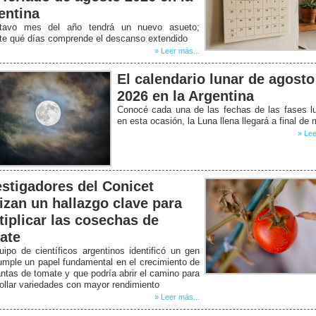
entina
tavo mes del año tendrá un nuevo asueto;
ate qué días comprende el descanso extendido
» Leer más...
El calendario lunar de agosto
2026 en la Argentina
Conocé cada una de las fechas de las fases l
en esta ocasión, la Luna llena llegará a final de
» Lee
estigadores del Conicet
lizan un hallazgo clave para
tiplicar las cosechas de
ate
ipo de científicos argentinos identificó un gen
mple un papel fundamental en el crecimiento de
antas de tomate y que podría abrir el camino para
ollar variedades con mayor rendimiento
» Leer más...