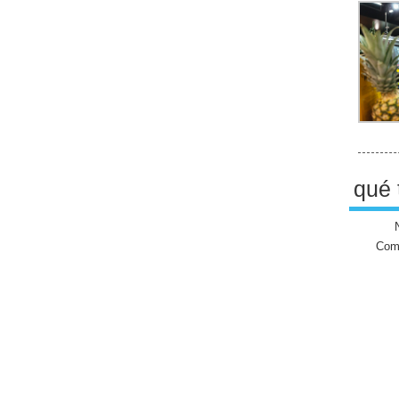
qué 
Come