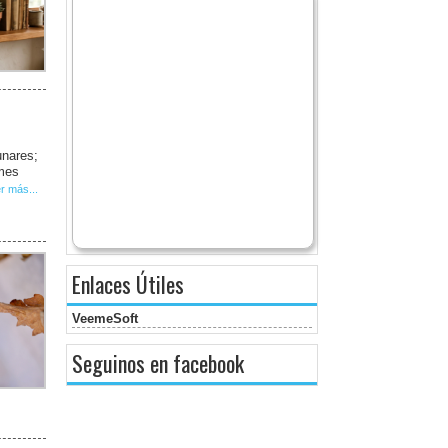
unares;
 mes
r más...
Enlaces Útiles
VeemeSoft
Seguinos en facebook