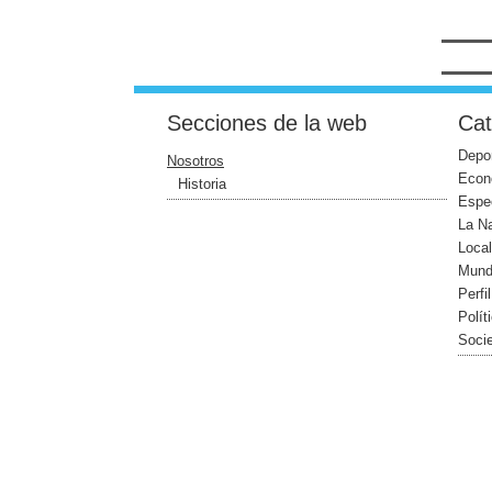
Secciones de la web
Cat
Depo
Nosotros
Econ
Historia
Espe
La N
Loca
Mun
Perfi
Polít
Soci