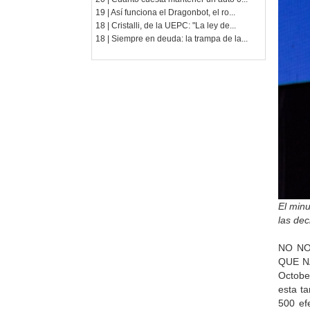
19 | Así funciona el Dragonbot, el ro...
18 | Cristalli, de la UEPC: "La ley de...
18 | Siempre en deuda: la trampa de la...
El minu
las dec
NO NO
QUE NA
October
esta ta
500 ef