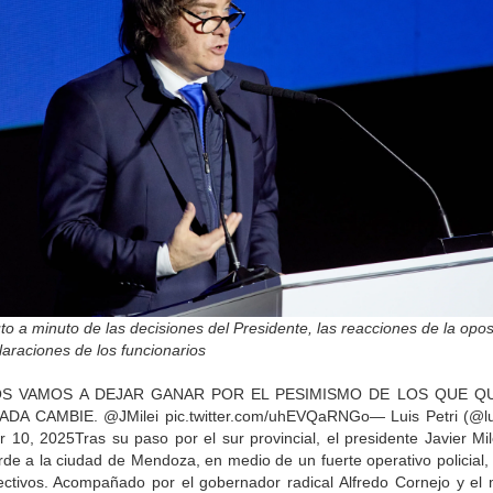
to a minuto de las decisiones del Presidente, las reacciones de la opos
laraciones de los funcionarios
S VAMOS A DEJAR GANAR POR EL PESIMISMO DE LOS QUE Q
DA CAMBIE. @JMilei pic.twitter.com/uhEVQaRNGo— Luis Petri (@lui
 10, 2025Tras su paso por el sur provincial, el presidente Javier Mil
rde a la ciudad de Mendoza, en medio de un fuerte operativo policial,
ectivos. Acompañado por el gobernador radical Alfredo Cornejo y el m