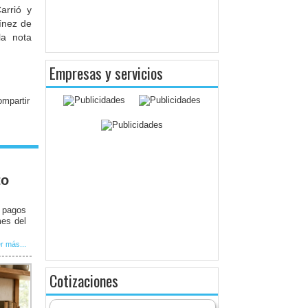
arrió y
ínez de
la nota
Empresas y servicios
to
e pagos
mes del
r más...
Cotizaciones