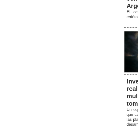
Arg
El oc
entér
Inv
rea
mul
tom
Un equ
que cu
las pl
desarr