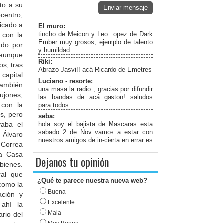
nto a su
Enviar mensaje
centro,
bicado a
El muro:
tincho de Meicon y Leo Lopez de Dark
 con la
Ember muy grosos, ejemplo de talento
ado por
y humildad.
 aunque
Riki:
s, tras
Abrazo Jasvi!! acá Ricardo de Emetres
 capital
Luciano - resorte:
también
una masa la radio , gracias por difundir
ujones,
las bandas de acá gaston! saludos
 con la
para todos
os, pero
seba:
vaba el
hola soy el bajista de Mascaras esta
sabado 2 de Nov vamos a estar con
 Álvaro
nuestros amigos de in-cierta en errar es
 Correa
divino les dejo un gran abrazo y los
La Casa
esperamos para compàrtir una hermosa
Dejanos tu opinión
bienes.
noche a puro rock
ral que
maria isabel:
¿Qué te parece nuestra nueva web?
saludos a mi sobrino Lisandro
como la
Buena
ación y
No Ma' Te Digo Rock :
Excelente
prendidos a la radio! que sea roock!
 ahí la
papaa!! siempre y toda la vida!
Mala
rio del
Tomas: