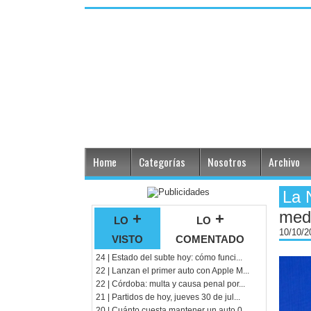
Home
Categorías
Nosotros
Archivo
La 
med
lo +
lo +
10/10/
visto
comentado
24 | Estado del subte hoy: cómo funci...
22 | Lanzan el primer auto con Apple M...
22 | Córdoba: multa y causa penal por...
21 | Partidos de hoy, jueves 30 de jul...
20 | Cuánto cuesta mantener un auto 0...