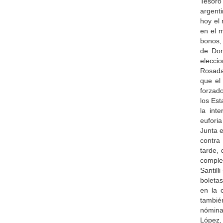
Tesoro
argenti
hoy el
en el 
bonos,
de Don
elecci
Rosada
que el
forzado
los Es
la int
eufori
Junta e
contra 
tarde, 
complet
Santill
boletas
en la 
tambié
nómina
López,