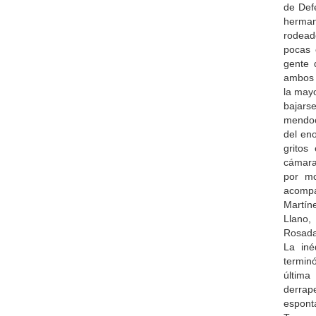
de Defe
herman
rodeado
pocas 
gente 
ambos 
la may
bajarse
mendoc
del en
gritos
cámara 
por mo
acompa
Martín
Llano,
Rosada
La iné
termin
última
derrap
espont