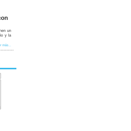
con
enen un
ño y la
r más...