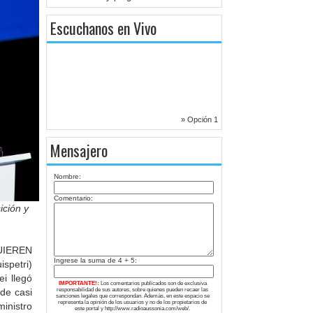
Escuchanos en Vivo
» Opción 1
Mensajero
Nombre:
Comentario:
ición y
UIEREN
Ingrese la suma de 4 + 5:
spetri)
ei llegó
IMPORTANTE!:
Los comentarios publicados son de exclusiva
 de casi
responsabilidad de sus autores, sobre quienes pueden recaer las
sanciones legales que correspondan. Además, en este espacio se
representa la opinión de los usuarios y no de los propietarios de
inistro
este portal y http://www.radioaussonia.com/web/.