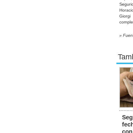
Seguri
Horaci
Giorgi
comple
» Fuen
Tamb
Seg
fec
con