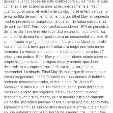
también cuando develó un dato oculto sobre su identidad, el cual
comenzó a ser sospecha años atrás, precisamente en 1954,
cuando quiso sacar el registro de conducir y se enteró de que no
tenía partida de nacimiento. Sin embargo, Ethel May, su supuesta
madre, presentó un comprobante que su hijo había nacido el 22
de abril de 1937. Pero todo cambió cuando en 1974 un periodista
de la revista Time le reveló la verdad en una llamada telefónica,
como parte de una investigación para un documental sobre él. El
comunicador le preguntó sobre su madre, June Nicholson, y ahí
fue cuando Jack tuvo que confrontar a la mujer que veía como
hermana. La verdad era que June lo había dado a luz a los 17
años, y sus padres, Ethel May y John, decidieron criarlo como su
propio hijo para evitar el estigma social y permitir que June
desarrollara su propia carrera artística sin la carga de la
maternidad. La abuela, Ethel May (la mujer que él pensaba que
era su progenitora), había fallecido en 1963.Aunque él hubiese
preferido mantenerlo oculto, el documental Dr. Jack y Sr.
Nicholson lo sacó a la luz. No obstante, con el paso del tiempo,
Nicholson aceptó sus orígenes. “Después de todo, cuando
descubrí quién era mi madre, ya era maduro psicológicamente.
De hecho, me aclaró muchas cosas. Si sentí algo fue, sobre todo,
agradecimiento”, se sinceró años después.Mientras que en 1984
en una entrevista con la Rolling Stone aseguró: “Si June o Ethel