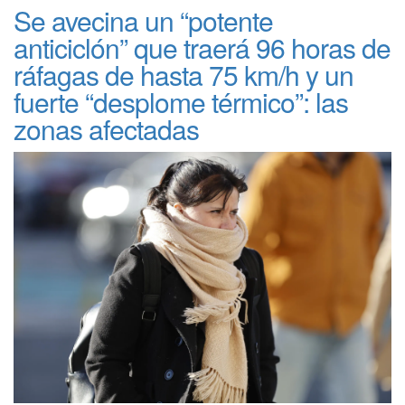
Se avecina un “potente
anticiclón” que traerá 96 horas de
ráfagas de hasta 75 km/h y un
fuerte “desplome térmico”: las
zonas afectadas