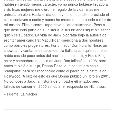
hubiesen tenido menos carácter, yo no nunca hubiese llegado a
vivir. Esas mujeres me dieron el regalo de la vida. Ellas me
entrenaron bien. Hasta el día de hoy no le he pedido prestado ni
cinco centavos a nadie y nunca he creído que no puedo cuidar de
mí mismo. Ellas hicieron imperativa mi autosuficiencia”.Pese a
que descubrió parte de su historia, a sus 88 años sigue sin saber
quién es su padre. La vida de Jack- biografía bajo la autoría del
escritor americano Pat MacGilligan-menciona a dos hombres
como posibles progenitores. Por un lado, Don Furcillo-Rose, un
showman y cantante de ascendencia italiana con quien June se
había casado poco antes del nacimiento de Jack, y Eddie King,
actor y compañero de baile de June.Don falleció en 1998, pero
antes le pidió a su hija, Donna Rose, que continuara con su
“campaña” para ser reconocido como el padre de la estrella de
Hollywood. A raíz de esto es que Donna publicó un libro en 2001,
No conoces a Jack: la historia de un padre eliminado, pero
falleció de cáncer en 2005 sin obtener respuesta de Nicholson.
» Fuente: La Nación